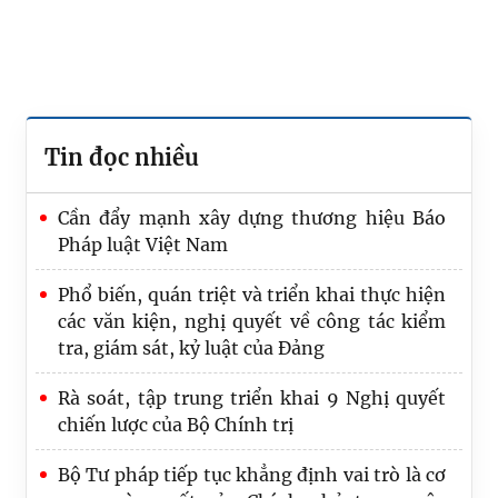
Tin đọc nhiều
Cần đẩy mạnh xây dựng thương hiệu Báo
Pháp luật Việt Nam
Phổ biến, quán triệt và triển khai thực hiện
các văn kiện, nghị quyết về công tác kiểm
tra, giám sát, kỷ luật của Đảng
Rà soát, tập trung triển khai 9 Nghị quyết
chiến lược của Bộ Chính trị
Đảng bộ Bộ Tư pháp quán triệt, triển khai
thực hiện các Nghị quyết, Kết luận Hội nghị
Bộ Tư pháp tiếp tục khẳng định vai trò là cơ