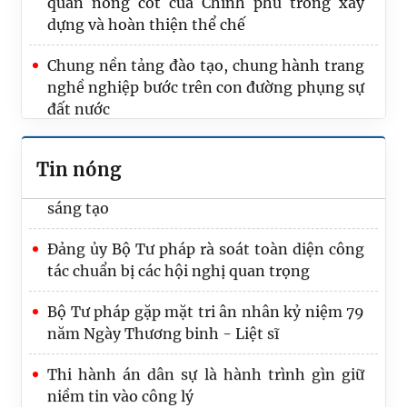
Trung ương 3 khóa XIV
quan nòng cốt của Chính phủ trong xây
dựng và hoàn thiện thể chế
Chuẩn bị kỹ nội dung phục vụ giám sát của
Đảng ủy cấp trên đối với Đảng ủy Bộ Tư
​Chung nền tảng đào tạo, chung hành trang
pháp
nghề nghiệp bước trên con đường phụng sự
đất nước
Toàn Đảng bộ Bộ Tư pháp tiếp tục nêu cao
tinh thần đoàn kết, trách nhiệm, đổi mới,
Đảng ủy, Lãnh đạo Bộ Tư pháp tặng hoa
Tin nóng
sáng tạo
chúc mừng 95 năm Ngày thành lập Đoàn
TNCS Hồ Chí Minh
Đảng ủy Bộ Tư pháp rà soát toàn diện công
tác chuẩn bị các hội nghị quan trọng
Bộ Tư pháp gặp mặt tri ân nhân kỷ niệm 79
năm Ngày Thương binh - Liệt sĩ
Thi hành án dân sự là hành trình gìn giữ
niềm tin vào công lý
Hệ thống Thi hành án dân sự báo công